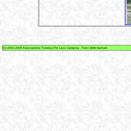
(C) 2001-2005 Associazione Turistica Pro Loco Campora - Tutti i diritti riservati